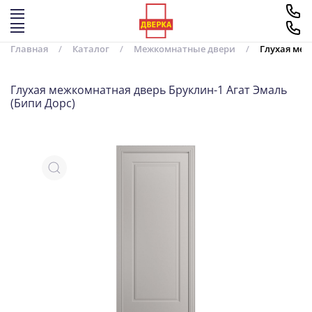
Перейти к содержимому
Главная
Каталог
Межкомнатные двери
Глухая меж
Глухая межкомнатная дверь Бруклин-1 Агат Эмаль
(Бипи Дорс)