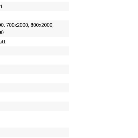
d
0, 700x2000, 800x2000,
00
att