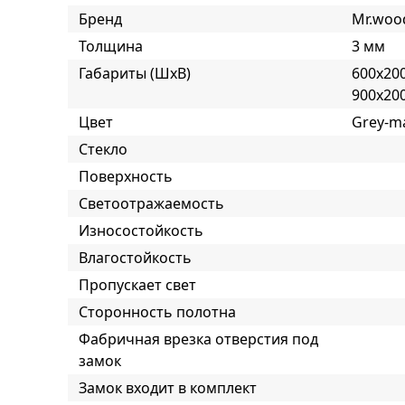
Бренд
Mr.woo
Толщина
3 мм
Габариты (ШxВ)
600x200
900x20
Цвет
Grey-m
Стекло
Поверхность
Светоотражаемость
Износостойкость
Влагостойкость
Пропускает свет
Сторонность полотна
Фабричная врезка отверстия под
замок
Замок входит в комплект