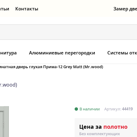
атьи
Контакты
Замер дв
нитура
Алюминиевые перегородки
Системы от
натная дверь глухая Прима-12 Grey Matt (Mr.wood)
r.wood)
В наличии
Артикул:
44419
Цена за
полотно
Без комплектующих