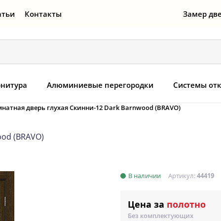
атьи
Контакты
Замер дв
нитура
Алюминиевые перегородки
Системы от
натная дверь глухая Скинни-12 Dark Barnwood (BRAVO)
ood (BRAVO)
В наличии
Артикул:
44419
Цена за
полотно
Без комплектующих