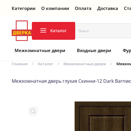
Категории
О компании
Оплата
Доставка
Ст
Перейти к содержимому
Каталог
Межкомнатные двери
Входные двери
Фур
Главная
Каталог
Межкомнатные двери
Межком
Межкомнатная дверь глухая Скинни-12 Dark Barnw