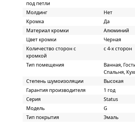
под петли
Молдинг
Нет
Кромка
Да
Материал кромки
Алюминий
Цвет кромки
Черная
Количество сторон с
с 4-х сторон
кромкой
Тип помещения
Ванная, Гост
Спальня, Кух
Степень шумоизоляции
Высокая
Гарантия производителя
1 год
Серия
Status
Модель
G
Тип покрытия
Эмаль