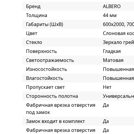
Бренд
ALBERO
Толщина
44 мм
Габариты (ШxВ)
600x2000, 70
Цвет
Слоновая ко
Стекло
Зеркало грей
Поверхность
Гладкая
Светоотражаемость
Матовая
Износостойкость
Повышенная
Влагостойкость
Повышенная
Пропускает свет
Нет
Сторонность полотна
Универсаль
Фабричная врезка отверстия
Да
под замок
Замок входит в комплект
Да
Фабричная врезка отверстия
Да