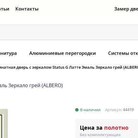
атьи
Контакты
Замер дв
нитура
Алюминиевые перегородки
Системы от
атная дверь с зеркалом Status G Латте Эмаль Зеркало грей (ALBER
ль Зеркало грей (ALBERO)
В наличии
Артикул:
44419
Цена за
полотно
Без комплектующих