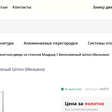
атьи
Контакты
Замер дв
нитура
Алюминиевые перегородки
Системы от
натная дверь со стеклом Мадрид-1 Белоснежный Шпон (Мильяна)
ежный Шпон (Мильяна)
В наличии
Артикул:
44419
Цена за
полотно
Без комплектующих