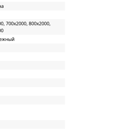
на
0, 700x2000, 800x2000,
00
нежный