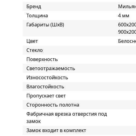
Бренд
Милья
Толщина
4 мм
Габариты (ШxВ)
600x200
900x20
Цвет
Белос
Стекло
Поверхность
Светоотражаемость
Износостойкость
Влагостойкость
Пропускает свет
Сторонность полотна
Фабричная врезка отверстия под
замок
Замок входит в комплект