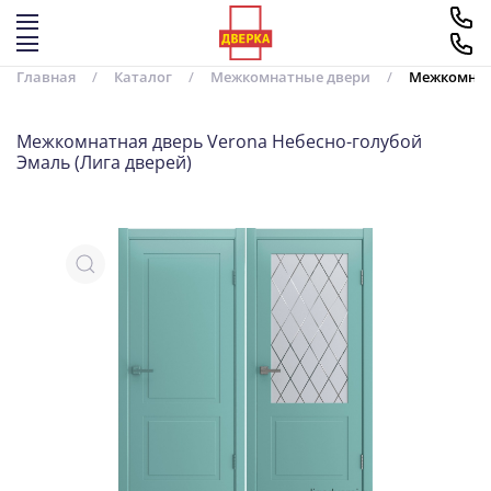
Перейти к содержимому
Главная
Каталог
Межкомнатные двери
Межкомнатн
Межкомнатная дверь Verona Небесно-голубой
Эмаль (Лига дверей)